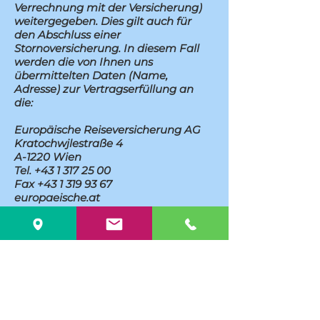
Verrechnung mit der Versicherung)
weitergegeben. Dies gilt auch für
den Abschluss einer
Stornoversicherung. In diesem Fall
werden die von Ihnen uns
übermittelten Daten (Name,
Adresse) zur Vertragserfüllung an
die:
Europäische Reiseversicherung AG
Kratochwjlestraße 4
A-1220 Wien
Tel. +43 1 317 25 00
Fax +43 1 319 93 67
europaeische.at
info@europaeische.at
weitergeleitet.
Internationaler Datenaustausch
Um Sie nach den PADI-Standards
brevetieren zu können, werden die
personenbezogenen Daten (Name,
Geburtsdatum, Adresse) an PADI